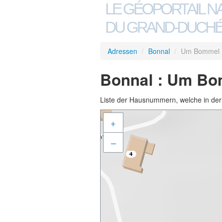
LE GÉOPORTAIL N
DU GRAND-DUCHÉ
Adressen
/
Bonnal
/
Um Bommel
Bonnal : Um B
Liste der Hausnummern, welche in der S
+
–