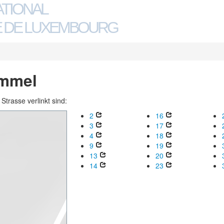
ATIONAL
 DE LUXEMBOURG
ommel
trasse verlinkt sind:
2
16
3
17
4
18
9
19
13
20
14
23