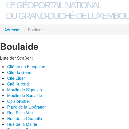
LE GÉOPORTAIL NATIONAL
DU GRAND-DUCHÉ DE LUXEMBO
Adressen
/
Boulaide
Boulaide
Liste der Straßen:
Cité an de Klengelen
Cité du Genêt
Cité Elber
Cité Kurend
Moulin de Bigonville
Moulin de Boulaide
Op Hohlsber
Place de la Libération
Rue Belle-Vue
Rue de la Chapelle
Rue de la Mairie