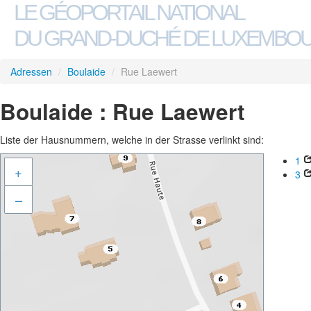
LE GÉOPORTAIL NATIONAL
DU GRAND-DUCHÉ DE LUXEMBO
Adressen
/
Boulaide
/
Rue Laewert
Boulaide : Rue Laewert
Liste der Hausnummern, welche in der Strasse verlinkt sind:
1
+
3
–