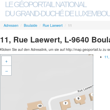
LE GÉOPORTAIL NATIONAL
DU GRAND-DUCHÉ DE LUXEMBO
Adressen
/
Boulaide
/
Rue Laewert
/
11
11, Rue Laewert, L-9640 Boul
Klicken Sie auf den Adresslink, um sie auf http://map.geoportail.lu zu 
11,
+
–