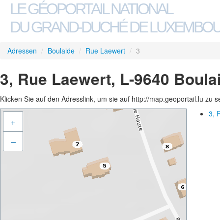
LE GÉOPORTAIL NATIONAL
DU GRAND-DUCHÉ DE LUXEMBO
Adressen
/
Boulaide
/
Rue Laewert
/
3
3, Rue Laewert, L-9640 Boula
Klicken Sie auf den Adresslink, um sie auf http://map.geoportail.lu zu 
3, 
+
–