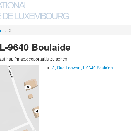
ATIONAL
 DE LUXEMBOURG
rt
/
3
 L-9640 Boulaide
auf http://map.geoportail.lu zu sehen
3, Rue Laewert, L-9640 Boulaide