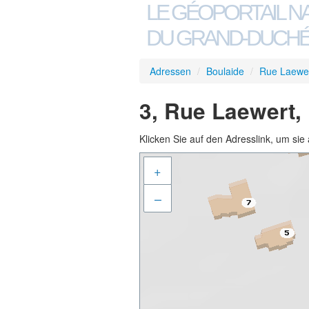
LE GÉOPORTAIL N
DU GRAND-DUCHÉ
Adressen
/
Boulaide
/
Rue Laewe
3, Rue Laewert,
Klicken Sie auf den Adresslink, um sie 
+
–