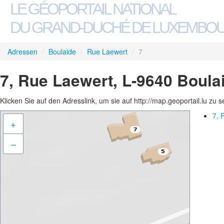
LE GÉOPORTAIL NATIONAL
DU GRAND-DUCHÉ DE LUXEMBO
Adressen
/
Boulaide
/
Rue Laewert
/
7
7, Rue Laewert, L-9640 Boula
Klicken Sie auf den Adresslink, um sie auf http://map.geoportail.lu zu 
7, 
+
–