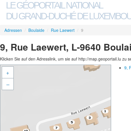
LE GÉOPORTAIL NATIONAL
DU GRAND-DUCHÉ DE LUXEMBO
Adressen
/
Boulaide
/
Rue Laewert
/
9
9, Rue Laewert, L-9640 Boula
Klicken Sie auf den Adresslink, um sie auf http://map.geoportail.lu zu 
9, 
+
–