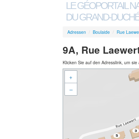
LE GÉOPORTAIL N
DU GRAND-DUCHÉ
Adressen
/
Boulaide
/
Rue Laewe
9A, Rue Laewert
Klicken Sie auf den Adresslink, um sie 
+
–