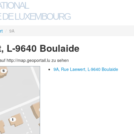
ATIONAL
 DE LUXEMBOURG
rt
/
9A
, L-9640 Boulaide
auf http://map.geoportail.lu zu sehen
9A, Rue Laewert, L-9640 Boulaide