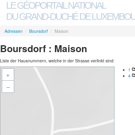
LE GÉOPORTAIL NATIONAL
DU GRAND-DUCHÉ DE LUXEMBO
Adressen
/
Boursdorf
/
Maison
Boursdorf : Maison
Liste der Hausnummern, welche in der Strasse verlinkt sind:
1
+
4
–