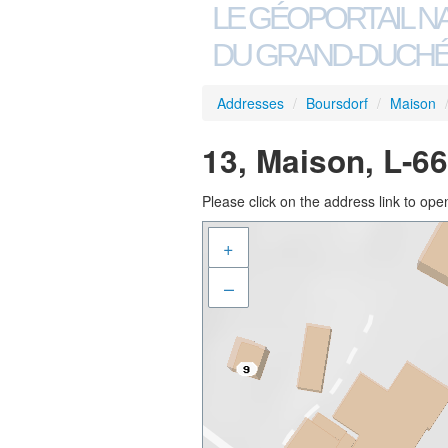
LE GÉOPORTAIL N
DU GRAND-DUCHÉ
Addresses
/
Boursdorf
/
Maison
13, Maison, L-6
Please click on the address link to open
+
–