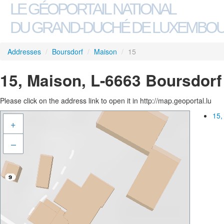
LE GÉOPORTAIL NATIONAL
DU GRAND-DUCHÉ DE LUXEMBO
Addresses
/
Boursdorf
/
Maison
/
15
15, Maison, L-6663 Boursdorf
Please click on the address link to open it in http://map.geoportal.lu
15,
+
–