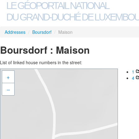
LE GÉOPORTAIL NATIONAL
DU GRAND-DUCHÉ DE LUXEMBO
Addresses
/
Boursdorf
/
Maison
Boursdorf : Maison
List of linked house numbers in the street:
1
+
4
–