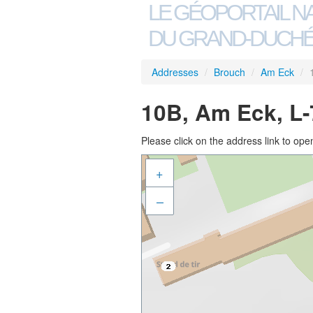
LE GÉOPORTAIL N
DU GRAND-DUCHÉ
Addresses
/
Brouch
/
Am Eck
/
10B, Am Eck, L
Please click on the address link to open
+
–