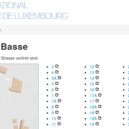
ATIONAL
 DE LUXEMBOURG
e
 Basse
trasse verlinkt sind:
2
12
4
13
5A
14
5
15
6
16
7
17A
7A
17
8
18A
9
18
10
19A
11
19