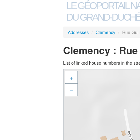
LE GÉOPORTAIL N
DU GRAND-DUCHÉ
Addresses
/
Clemency
/
Rue Guil
Clemency : Rue 
List of linked house numbers in the str
+
–