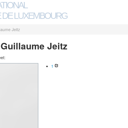
ATIONAL
 DE LUXEMBOURG
laume Jeitz
Guillaume Jeitz
eet:
1