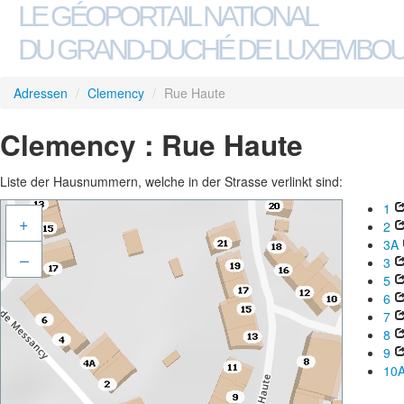
LE GÉOPORTAIL NATIONAL
DU GRAND-DUCHÉ DE LUXEMBO
Adressen
/
Clemency
/
Rue Haute
Clemency : Rue Haute
Liste der Hausnummern, welche in der Strasse verlinkt sind:
1
+
2
3A
–
3
5
6
7
8
9
10