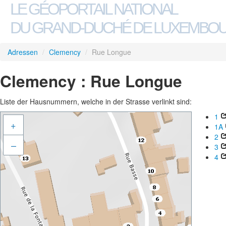
LE GÉOPORTAIL NATIONAL
DU GRAND-DUCHÉ DE LUXEMBO
Adressen
/
Clemency
/
Rue Longue
Clemency : Rue Longue
Liste der Hausnummern, welche in der Strasse verlinkt sind:
1
+
1A
2
–
3
4