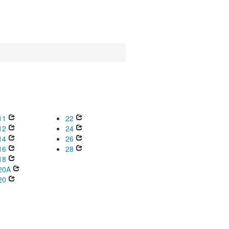
11
22
12
24
14
26
16
28
18
20A
20