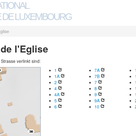
ATIONAL
 DE LUXEMBOURG
glise
de l'Eglise
trasse verlinkt sind:
1
7A
1A
7B
2
7
4
8
4A
9
5
9A
6
10