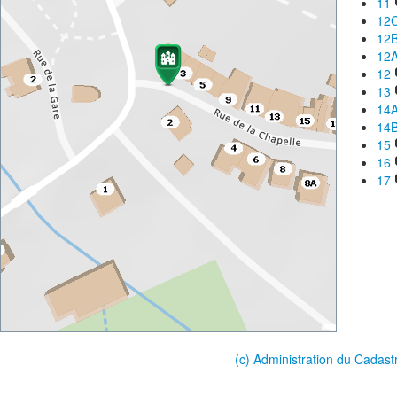
11
12
12
12
12
13
14
14
15
16
17
(c) Administration du Cadast