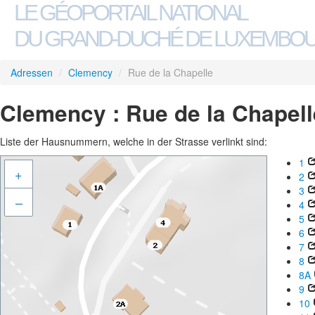
LE GÉOPORTAIL NATIONAL
DU GRAND-DUCHÉ DE LUXEMBO
Adressen
/
Clemency
/
Rue de la Chapelle
Clemency : Rue de la Chapell
Liste der Hausnummern, welche in der Strasse verlinkt sind:
1
+
2
3
–
4
5
6
7
8
8A
9
10