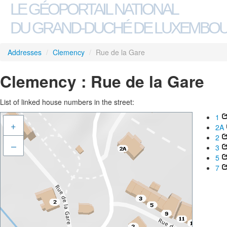
LE GÉOPORTAIL NATIONAL
DU GRAND-DUCHÉ DE LUXEMBO
Addresses
/
Clemency
/
Rue de la Gare
Clemency : Rue de la Gare
List of linked house numbers in the street:
1
+
2A
2
–
3
5
7