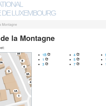
ATIONAL
 DE LUXEMBOURG
la Montagne
 de la Montagne
eet:
1B
4
1
5
3
7