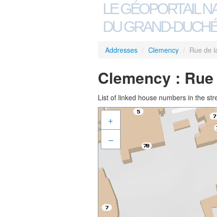
LE GÉOPORTAIL N
DU GRAND-DUCHÉ
Addresses
/
Clemency
/
Rue de 
Clemency : Rue
List of linked house numbers in the str
+
–