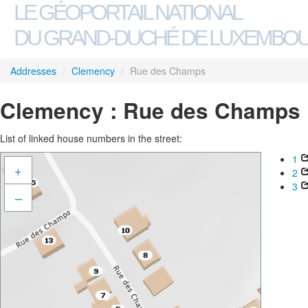
LE GÉOPORTAIL NATIONAL
DU GRAND-DUCHÉ DE LUXEMBO
Addresses
/
Clemency
/
Rue des Champs
Clemency : Rue des Champs
List of linked house numbers in the street:
1
+
2
3
–