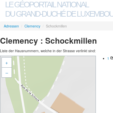
LE GÉOPORTAIL NATIONAL
DU GRAND-DUCHÉ DE LUXEMBO
Adressen
/
Clemency
/
Schockmillen
Clemency : Schockmillen
Liste der Hausnummern, welche in der Strasse verlinkt sind:
1
+
–