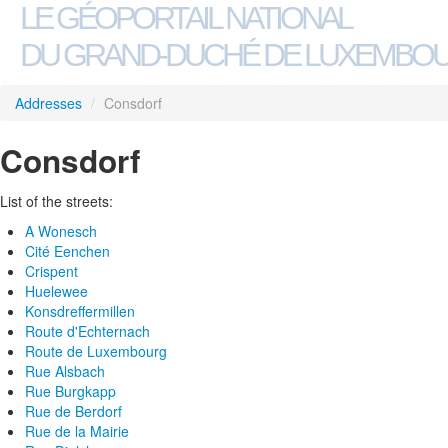
LE GÉOPORTAIL NATIONAL
DU GRAND-DUCHÉ DE LUXEMBO
Addresses
/
Consdorf
Consdorf
List of the streets:
A Wonesch
Cité Eenchen
Crispent
Huelewee
Konsdreffermillen
Route d'Echternach
Route de Luxembourg
Rue Alsbach
Rue Burgkapp
Rue de Berdorf
Rue de la Mairie