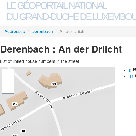
LE GÉOPORTAIL NATIONAL
DU GRAND-DUCHÉ DE LUXEMBO
Addresses
/
Derenbach
/
An der Driicht
Derenbach : An der Driicht
List of linked house numbers in the street:
8
+
11
–