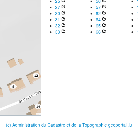
25
56
27
57
30
62
31
64
32
65
33
66
(c) Administration du Cadastre et de la Topographie
geoportail.lu