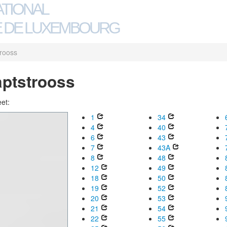
ATIONAL
 DE LUXEMBOURG
rooss
aptstrooss
eet:
1
34
4
40
6
43
7
43A
8
48
12
49
18
50
19
52
20
53
21
54
22
55