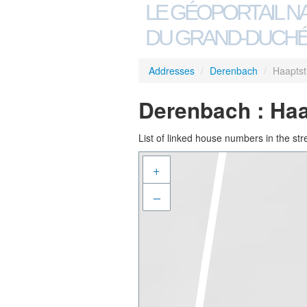
LE GÉOPORTAIL N
DU GRAND-DUCHÉ
Addresses
/
Derenbach
/
Haaptst
Derenbach : Ha
List of linked house numbers in the str
+
–