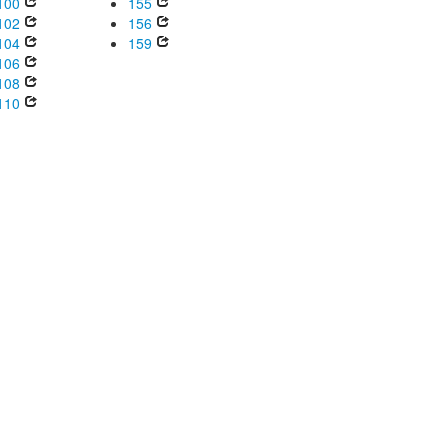
100
155
102
156
104
159
106
108
110