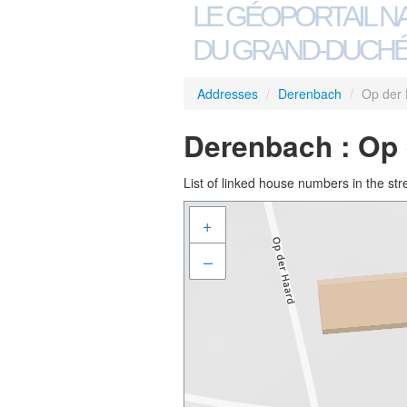
LE GÉOPORTAIL N
DU GRAND-DUCHÉ
Addresses
/
Derenbach
/
Op der
Derenbach : Op 
List of linked house numbers in the str
+
–