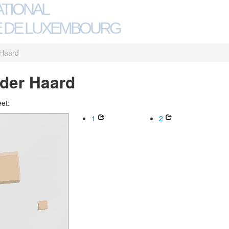
ATIONAL
 DE LUXEMBOURG
 Haard
der Haard
eet:
1
2