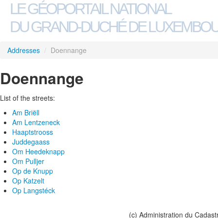
LE GÉOPORTAIL NATIONAL
DU GRAND-DUCHÉ DE LUXEMBO
Addresses
/
Doennange
Doennange
List of the streets:
Am Briëll
Am Lentzeneck
Haaptstrooss
Juddegaass
Om Heedeknapp
Om Pulljer
Op de Knupp
Op Katzelt
Op Langstéck
(c) Administration du Cadast