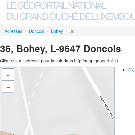
LE GÉOPORTAIL NATIONAL
DU GRAND-DUCHÉ DE LUXEMBO
Adresses
/
Doncols
/
Bohey
/
36
36, Bohey, L-9647 Doncols
Cliquez sur l'adresse pour la voir dans http://map.geoportail.lu
36,
+
–