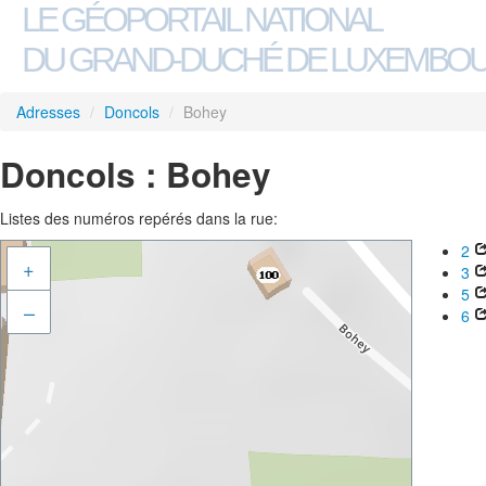
LE GÉOPORTAIL NATIONAL
DU GRAND-DUCHÉ DE LUXEMBO
Adresses
/
Doncols
/
Bohey
Doncols : Bohey
Listes des numéros repérés dans la rue:
2
+
3
5
–
6