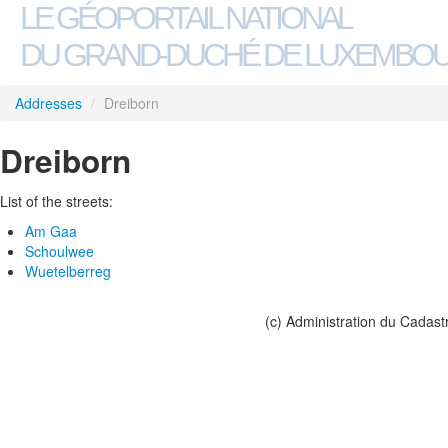
LE GÉOPORTAIL NATIONAL
DU GRAND-DUCHÉ DE LUXEMBO
Addresses
/
Dreiborn
Dreiborn
List of the streets:
Am Gaa
Schoulwee
Wuetelberreg
(c) Administration du Cadast