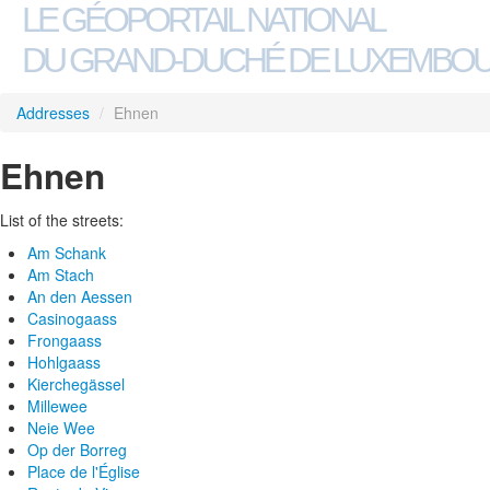
LE GÉOPORTAIL NATIONAL
DU GRAND-DUCHÉ DE LUXEMBO
Addresses
/
Ehnen
Ehnen
List of the streets:
Am Schank
Am Stach
An den Aessen
Casinogaass
Frongaass
Hohlgaass
Kierchegässel
Millewee
Neie Wee
Op der Borreg
Place de l'Église