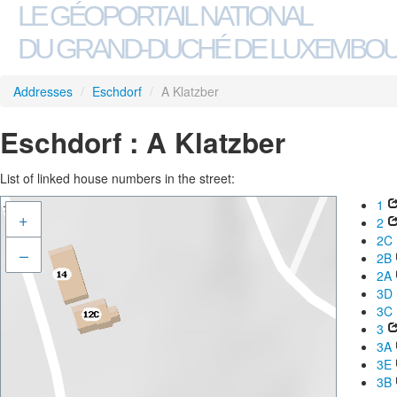
LE GÉOPORTAIL NATIONAL
DU GRAND-DUCHÉ DE LUXEMBO
Addresses
/
Eschdorf
/
A Klatzber
Eschdorf : A Klatzber
List of linked house numbers in the street:
1
+
2
2C
–
2B
2A
3D
3C
3
3A
3E
3B