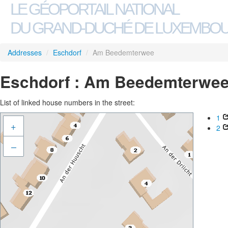
LE GÉOPORTAIL NATIONAL
DU GRAND-DUCHÉ DE LUXEMBO
Addresses
/
Eschdorf
/
Am Beedemterwee
Eschdorf : Am Beedemterwe
List of linked house numbers in the street:
1
+
2
–