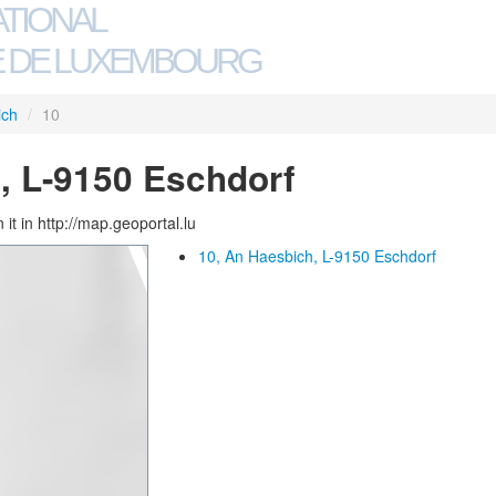
ATIONAL
 DE LUXEMBOURG
ich
/
10
, L-9150 Eschdorf
 it in http://map.geoportal.lu
10, An Haesbich, L-9150 Eschdorf