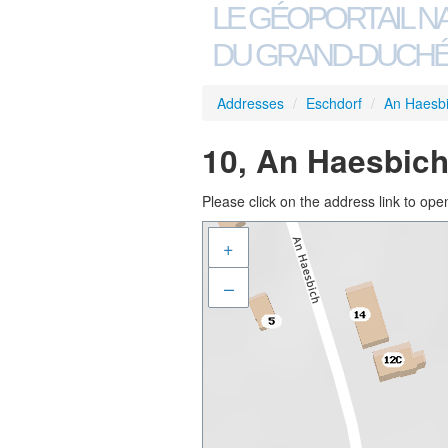
LE GÉOPORTAIL N
DU GRAND-DUCHÉ
Addresses
/
Eschdorf
/
An Haesb
10, An Haesbich
Please click on the address link to open
+
–