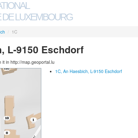
ATIONAL
 DE LUXEMBOURG
ich
/
1C
, L-9150 Eschdorf
 it in http://map.geoportal.lu
1C, An Haesbich, L-9150 Eschdorf