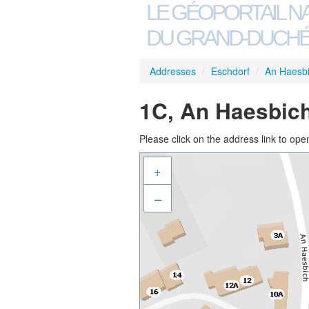
LE GÉOPORTAIL N
DU GRAND-DUCHÉ
Addresses
/
Eschdorf
/
An Haesb
1C, An Haesbich
Please click on the address link to open
+
–