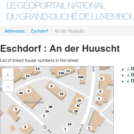
LE GÉOPORTAIL NATIONAL
DU GRAND-DUCHÉ DE LUXEMBO
Addresses
/
Eschdorf
/
An der Huuscht
Eschdorf : An der Huuscht
List of linked house numbers in the street:
2
+
4
6
–