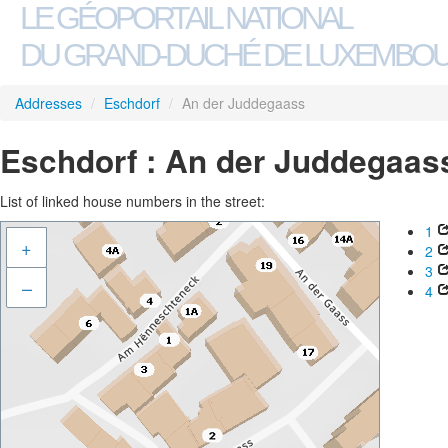
LE GÉOPORTAIL NATIONAL
DU GRAND-DUCHÉ DE LUXEMBO
Addresses
/
Eschdorf
/
An der Juddegaass
Eschdorf : An der Juddegaas
List of linked house numbers in the street:
1
+
2
3
–
4