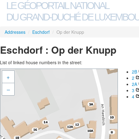
LE GÉOPORTAIL NATIONAL
DU GRAND-DUCHÉ DE LUXEMBO
Addresses
/
Eschdorf
/
Op der Knupp
Eschdorf : Op der Knupp
List of linked house numbers in the street:
2B
+
2
2A
–
3
4