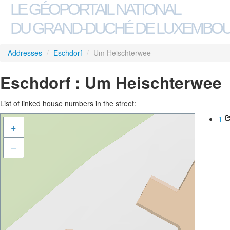
LE GÉOPORTAIL NATIONAL
DU GRAND-DUCHÉ DE LUXEMBO
Addresses
/
Eschdorf
/
Um Heischterwee
Eschdorf : Um Heischterwee
List of linked house numbers in the street:
1
+
–