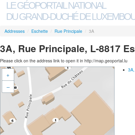
LE GÉOPORTAIL NATIONAL
DU GRAND-DUCHÉ DE LUXEMBO
Addresses
/
Eschette
/
Rue Principale
/
3A
3A, Rue Principale, L-8817 E
Please click on the address link to open it in http://map.geoportal.lu
3A,
+
–