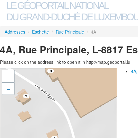
LE GÉOPORTAIL NATIONAL
DU GRAND-DUCHÉ DE LUXEMBO
Addresses
/
Eschette
/
Rue Principale
/
4A
4A, Rue Principale, L-8817 E
Please click on the address link to open it in http://map.geoportal.lu
4A,
+
–