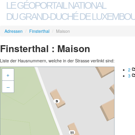
LE GÉOPORTAIL NATIONAL
DU GRAND-DUCHÉ DE LUXEMBO
Adressen
/
Finsterthal
/
Maison
Finsterthal : Maison
Liste der Hausnummern, welche in der Strasse verlinkt sind:
2
+
3
–