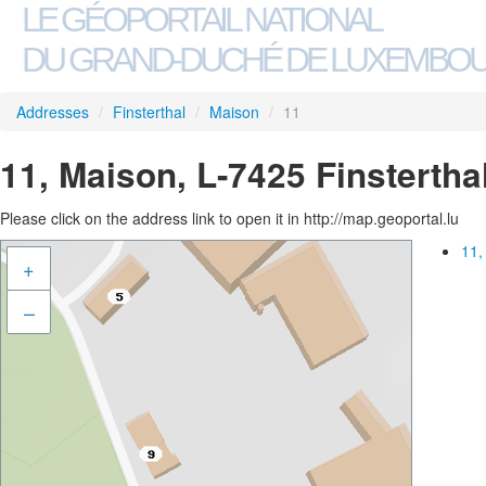
LE GÉOPORTAIL NATIONAL
DU GRAND-DUCHÉ DE LUXEMBO
Addresses
/
Finsterthal
/
Maison
/
11
11, Maison, L-7425 Finstertha
Please click on the address link to open it in http://map.geoportal.lu
11,
+
–