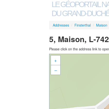
LE GÉOPORTAIL N
DU GRAND-DUCHÉ
Addresses
/
Finsterthal
/
Maison
5, Maison, L-742
Please click on the address link to open
+
–