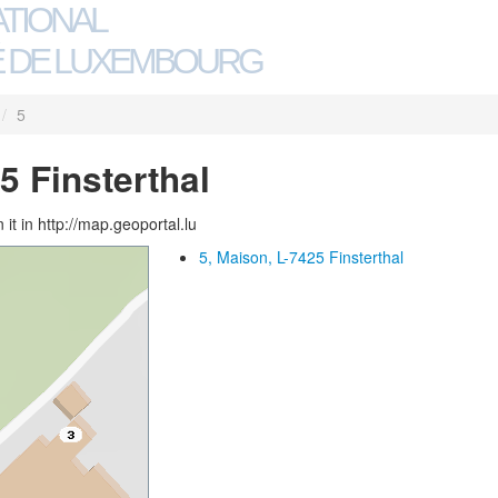
ATIONAL
 DE LUXEMBOURG
/
5
5 Finsterthal
 it in http://map.geoportal.lu
5, Maison, L-7425 Finsterthal