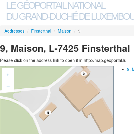
LE GÉOPORTAIL NATIONAL
DU GRAND-DUCHÉ DE LUXEMBO
Addresses
/
Finsterthal
/
Maison
/
9
9, Maison, L-7425 Finsterthal
Please click on the address link to open it in http://map.geoportal.lu
9, 
+
–