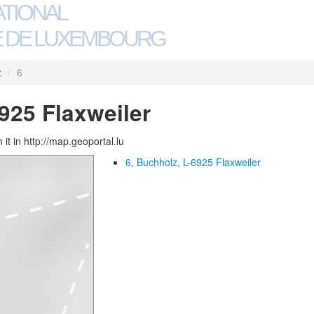
ATIONAL
 DE LUXEMBOURG
z
/
6
925 Flaxweiler
 it in http://map.geoportal.lu
6, Buchholz, L-6925 Flaxweiler