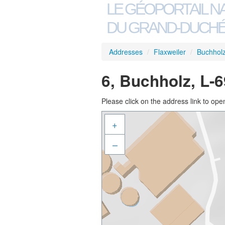
LE GÉOPORTAIL N
DU GRAND-DUCHÉ
Addresses
/
Flaxweiler
/
Buchhol
6, Buchholz, L-6
Please click on the address link to open
+
–