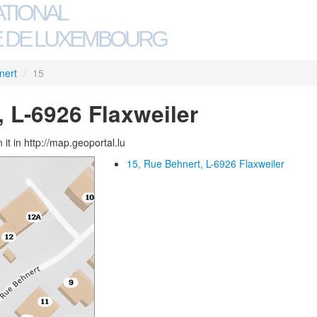
ATIONAL
 DE LUXEMBOURG
nert
/
15
, L-6926 Flaxweiler
 it in http://map.geoportal.lu
15, Rue Behnert, L-6926 Flaxweiler