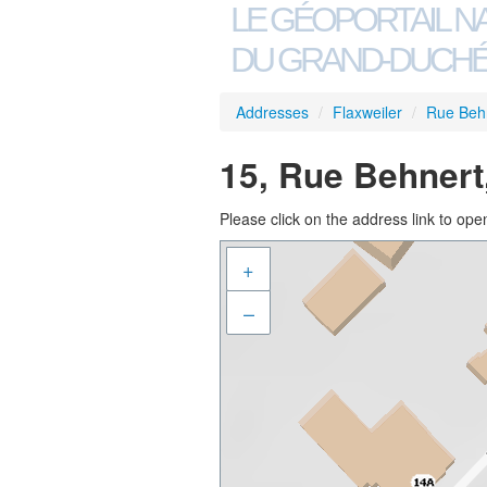
LE GÉOPORTAIL N
DU GRAND-DUCHÉ
Addresses
/
Flaxweiler
/
Rue Beh
15, Rue Behnert
Please click on the address link to open
+
–