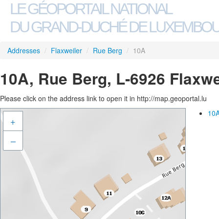
LE GÉOPORTAIL NATIONAL
DU GRAND-DUCHÉ DE LUXEMBO
Addresses
/
Flaxweiler
/
Rue Berg
/
10A
10A, Rue Berg, L-6926 Flaxwe
Please click on the address link to open it in http://map.geoportal.lu
10A
+
–